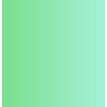
Fageksperne synes..