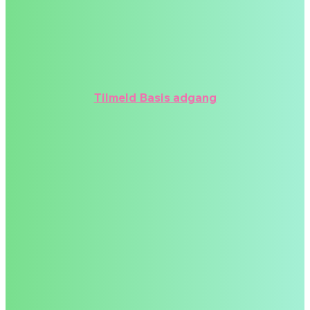
Op til 5 gemte samtaler
Ubegrænset samtaler*
Upload filer
Tilmeld Basis adgang
Standad adgang
549
,-
/måned
Ubegrænset antal gemte samtaler
Ubegrænset samtaler*