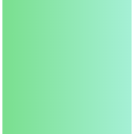
Smart Revison
Oplev RevisorVen
Prøv helt gratis. Intet kreditkort påkrævet.
These companies trust AI Hub