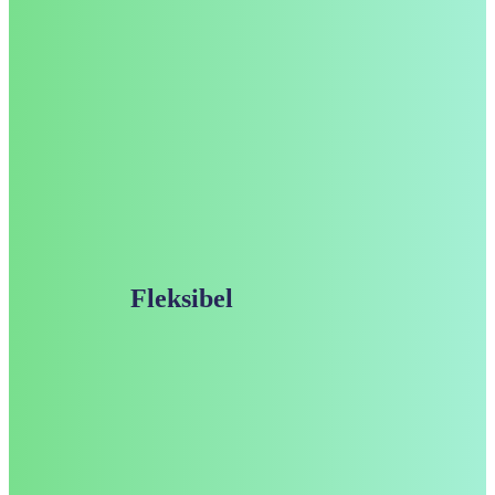
Ilma
Det er enkelt at komme i gang. Når man så er i gang, så
Kunne du tænkte dig at tale med os?
Kontakt os.
Fleksibel
prissætning
Basis adgang
299
,-
/måned