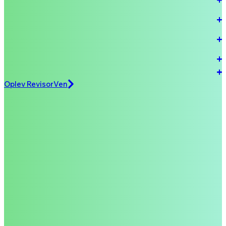
RevisorVen?
Hvordan kan RevisorVen beskytte mine data?
Hvad kan RevisorVen gøre, for at styrke min
forretning?
Hvordan bliver RevisorVen bedre med tiden?
Kan jeg bruge RevisorVen i udlandet?
Oplev RevisorVen