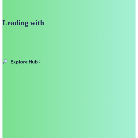
Who we are?
Leading with
innovative solution.
We are a leading company providing AI chatbot solutions. We are in
a leading position in the sector with our customer-oriented approach,
innovative solutions and quality service understanding.
Explore Hub
Contact
Looking for a chatbot solution?
Contact us.